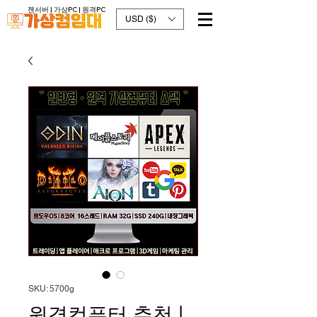
젠서버 |
가상PC
| 원격PC
USD ($)
SKU: 5700g
원격컴퓨터 추천 |