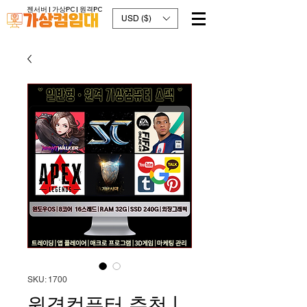
젠서버 |
가상PC
| 원격PC
USD ($)
SKU: 1700
원격컴퓨터 추천 |