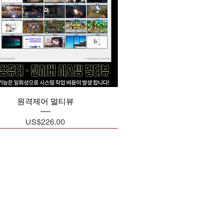
제품보기
원격제어 멀티뷰
가격
US$226.00