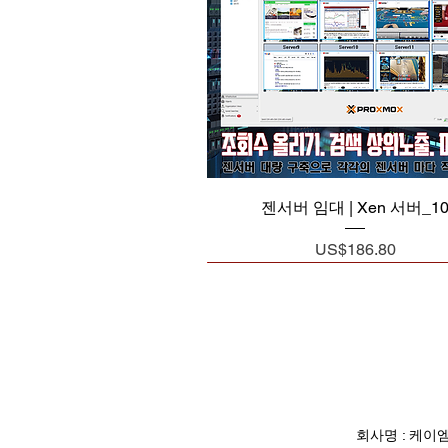
제품보기
젠서버 임대 | Xen 서버_1
가격
US$186.80
​회사명 : 케이