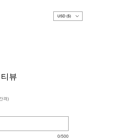
USD ($)
멀티뷰
간격)
0/500