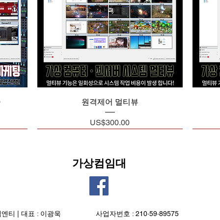
제품보기
0
원격제어 멀티뷰
가격
US$300.00
가상컴임대
엠엔티 | 대표 : 이광욱
​사업자번호 : 210·59·89575