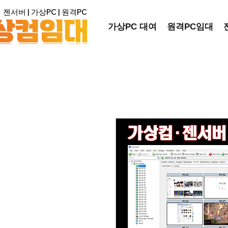
젠서버 |
가상PC
| 원격PC
가상PC 대여
원격PC임대